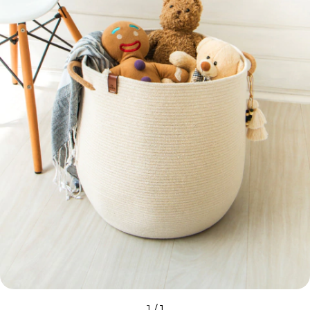
1
/
1