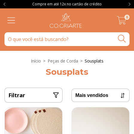
Compre em até 12x no cartão de crédito
0
Início
>
Peças de Corda
>
Sousplats
Sousplats
Filtrar