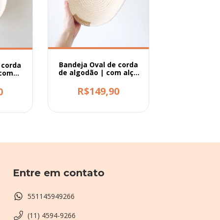
Bandeja Oval de corda
 corda
de algodão | com alça
 com
embutida
R$149,90
0
Entre em contato
551145949266
(11) 4594-9266