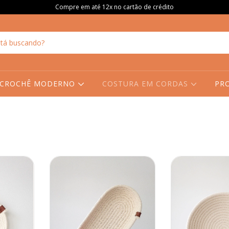
Compre em até 12x no cartão de crédito
CROCHÊ MODERNO
COSTURA EM CORDAS
PR