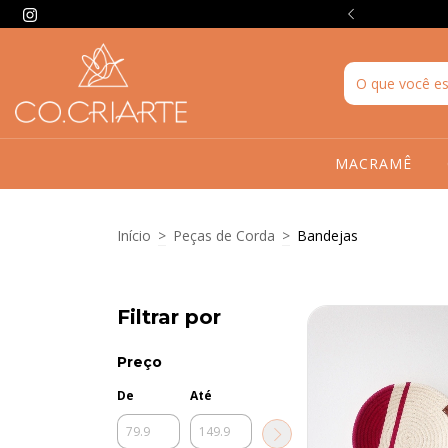
as feitas à mão
MACRAMÊ
Início
>
Peças de Corda
>
Bandejas
Filtrar por
Preço
De
Até