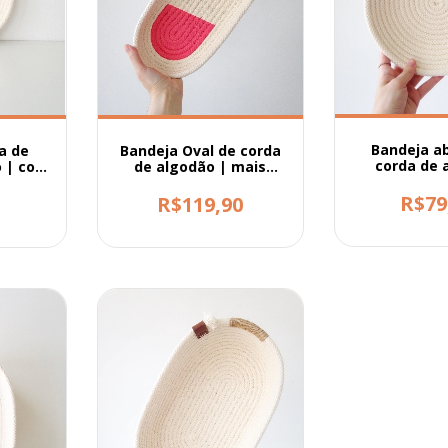
Bandeja a
a de
Bandeja Oval de corda
corda de 
o | com
de algodão | mais
baixinha e com pintura
R$79
0
R$119,90