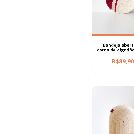
Bandeja abert
corda de algodã
pintura
R$89,9