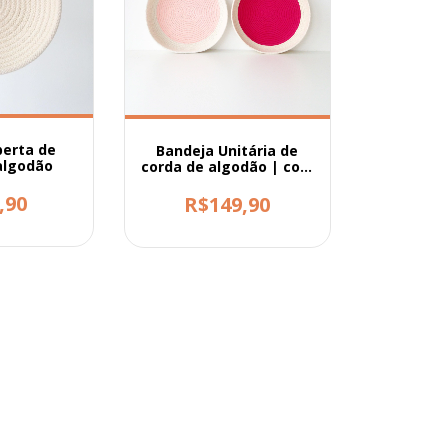
berta de
Bandeja Unitária de
algodão
corda de algodão | com
fundo pintado
,90
R$149,90