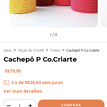
1
/
11
>
>
>
Início
Peças de Crochê
Todos
Cachepô P Co.Criarte
Cachepô P Co.Criarte
R$79,90
3
x de
R$26,63
sem juros
Ver mais detalhes