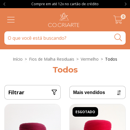
Compre em até 12x no cartão de crédito
0
Início
>
Fios de Malha Residuais
>
Vermelho
>
Todos
Todos
Filtrar
ESGOTADO