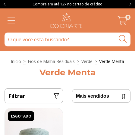
Compre em até 12x no cartão de crédito
0
Início
>
Fios de Malha Residuais
>
Verde
>
Verde Menta
Verde Menta
Filtrar
ESGOTADO