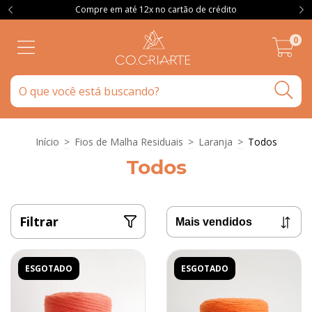
Compre em até 12x no cartão de crédito
0
Início
>
Fios de Malha Residuais
>
Laranja
>
Todos
Todos
Filtrar
ESGOTADO
ESGOTADO